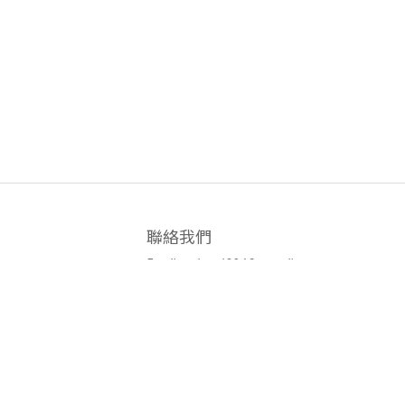
聯絡我們
已選
0
件
Email : whatni2013@gmail.com
Line客服: @whatni