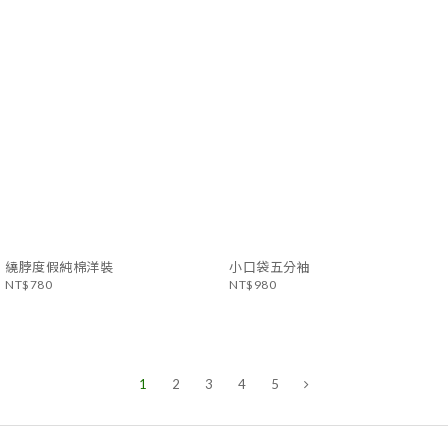
繞脖度假純棉洋裝
小口袋五分袖
NT$780
NT$980
1
2
3
4
5