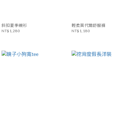
斜扣夏季襯衫
輕柔莫代爾舒服褲
NT$1,280
NT$1,180